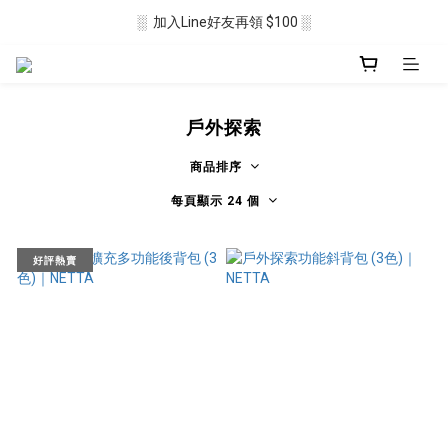
░  加入Line好友再領 $100 ░
░  新會員註冊送 $50 ░ 
░ 滿$2500免運🛒 ░
░  新會員註冊送 $50 ░ 
戶外探索
商品排序
每頁顯示 24 個
好評熱賣