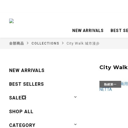
NEW ARRIVALS
BEST S
全部商品
COLLECTIONS
City Walk 城市漫步
City Wa
NEW ARRIVALS
BEST SELLERS
熱銷第一
SALE💥
SHOP ALL
CATEGORY