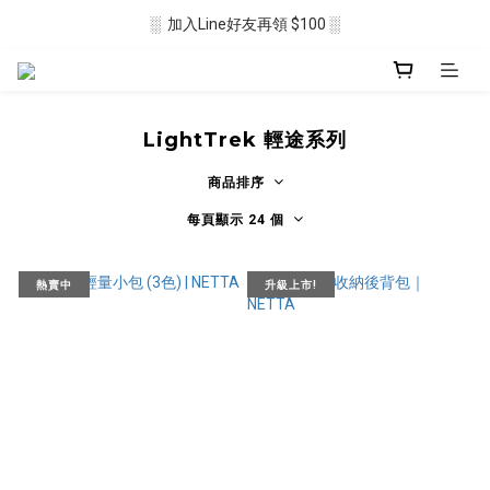
░  加入Line好友再領 $100 ░
░  新會員註冊送 $50 ░ 
░ 滿$2500免運🛒 ░
░  新會員註冊送 $50 ░ 
LightTrek 輕途系列
商品排序
每頁顯示 24 個
熱賣中
升級上市!