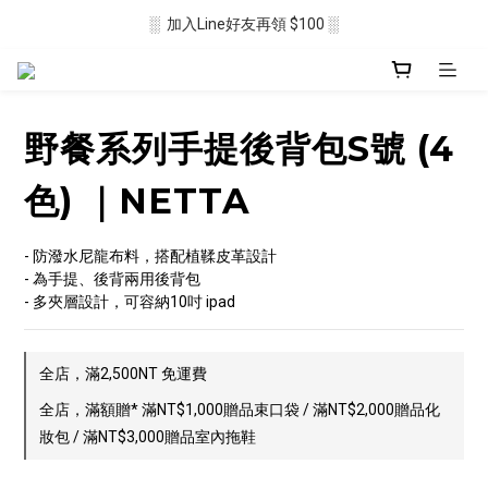
░  加入Line好友再領 $100 ░
░  新會員註冊送 $50 ░ 
░ 滿$2500免運🛒 ░
░  新會員註冊送 $50 ░ 
野餐系列手提後背包S號 (4
色) ｜NETTA
- 防潑水尼龍布料，搭配植鞣皮革設計
- 為手提、後背兩用後背包
- 多夾層設計，可容納10吋 ipad
全店，滿2,500NT 免運費
全店，滿額贈* 滿NT$1,000贈品束口袋 / 滿NT$2,000贈品化
妝包 / 滿NT$3,000贈品室內拖鞋