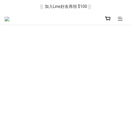
░  加入Line好友再領 $100 ░
░  新會員註冊送 $50 ░ 
░ 滿$2500免運🛒 ░
░  新會員註冊送 $50 ░ 