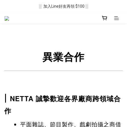
░  加入Line好友再領 $100 ░
░  新會員註冊送 $50 ░ 
░ 滿$2500免運🛒 ░
░  新會員註冊送 $50 ░ 
異業合作
|
NETTA 誠摯歡迎各界廠商跨領域合
作
平面雜誌、節目製作、戲劇拍攝之商借