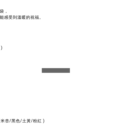
，
袋，
能感受到溫暖的祝福。
 )
prev
next
/米杏/黑色/土黃/粉紅 )