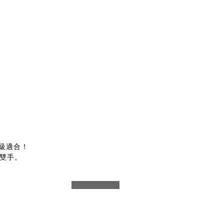
超級適合！
雙手。
prev
next