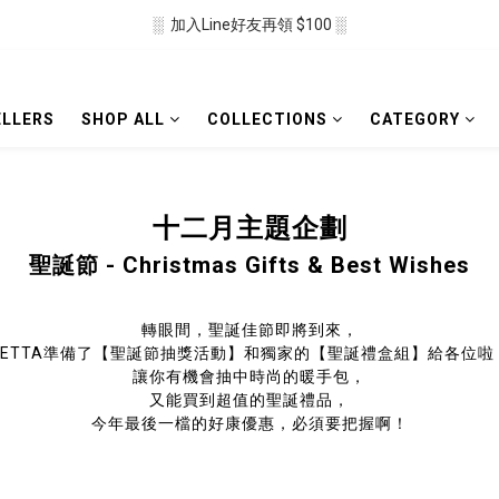
░  加入Line好友再領 $100 ░
░  新會員註冊送 $50 ░ 
░ 滿$2500免運🛒 ░
ELLERS
SHOP ALL
COLLECTIONS
CATEGORY
░  新會員註冊送 $50 ░ 
十二月主題企劃
聖誕節 -
Christmas Gifts & Best Wishes
轉眼間，聖誕佳節即將到來，
NETTA準備了【聖誕節抽獎活動】和獨家的【聖誕禮盒組】給各位啦
讓你有機會抽中時尚的暖手包，
又能買到超值的聖誕禮品，
今年最後一檔的好康優惠，必須要把握啊！