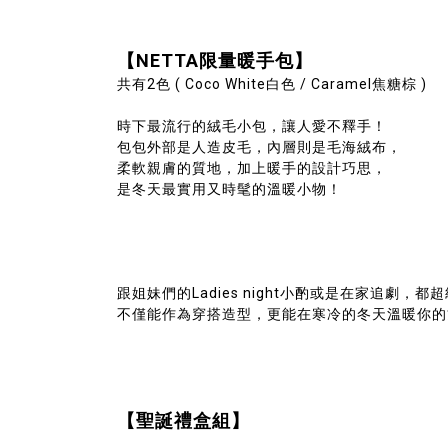
【
NETTA
限量暖手包】
共有2色 ( Coco White白色 / Caramel焦糖棕 )
時下最流行的絨毛小包，讓人愛不釋手！
包包外部是人造皮毛，內層則是毛海絨布，
柔軟親膚的質地，加上暖手的設計巧思，
是冬天最實用又時髦的溫暖小物！
跟姐妹們的Ladies night小酌或是在家追劇，都
不僅能作為穿搭造型，更能在寒冷的冬天溫暖你的
【聖誕禮盒組】