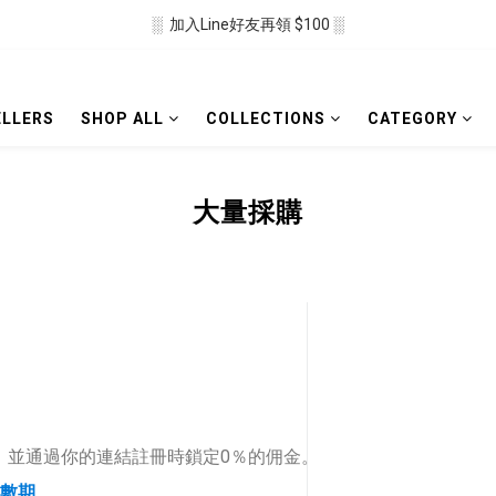
░  加入Line好友再領 $100 ░
░  新會員註冊送 $50 ░ 
░ 滿$2500免運🛒 ░
ELLERS
SHOP ALL
COLLECTIONS
CATEGORY
░  新會員註冊送 $50 ░ 
大量採購
，並通過你的連結註冊時鎖定0％的佣金。
款數期