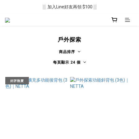
░  加入Line好友再領 $100 ░
░  新會員註冊送 $50 ░ 
░ 滿$2500免運🛒 ░
░  新會員註冊送 $50 ░ 
戶外探索
商品排序
每頁顯示 24 個
好評熱賣