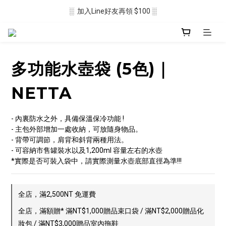
░  加入Line好友再領 $100 ░
░  新會員註冊送 $50 ░ 
░ 滿$2500免運🛒 ░
░  新會員註冊送 $50 ░ 
多功能水壺袋 (5色)｜
NETTA
- 內裏防水之外，具備保溫保冷功能 !
- 主包外部增加一處收納，可放隨身物品。
- 背帶可調節，肩背和斜背兩種用法。
- 可容納市售罐裝水以及1,200ml 容量左右的水壺
*實際是否可裝入袋中，請實際測量水壺底部直徑為準!!!
全店，滿2,500NT 免運費
全店，滿額贈* 滿NT$1,000贈品束口袋 / 滿NT$2,000贈品化
妝包 / 滿NT$3,000贈品室內拖鞋