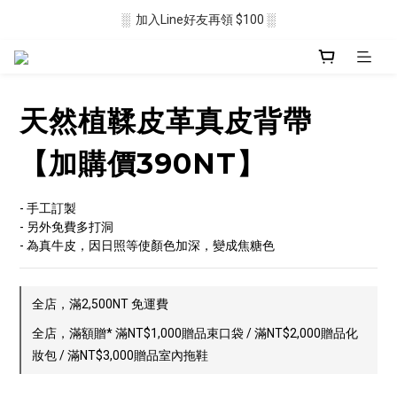
░  加入Line好友再領 $100 ░
░  新會員註冊送 $50 ░ 
░ 滿$2500免運🛒 ░
░  新會員註冊送 $50 ░ 
天然植鞣皮革真皮背帶
【加購價390NT】
- 手工訂製
- 另外免費多打洞
- 為真牛皮，因日照等使顏色加深，變成焦糖色
全店，滿2,500NT 免運費
全店，滿額贈* 滿NT$1,000贈品束口袋 / 滿NT$2,000贈品化
妝包 / 滿NT$3,000贈品室內拖鞋