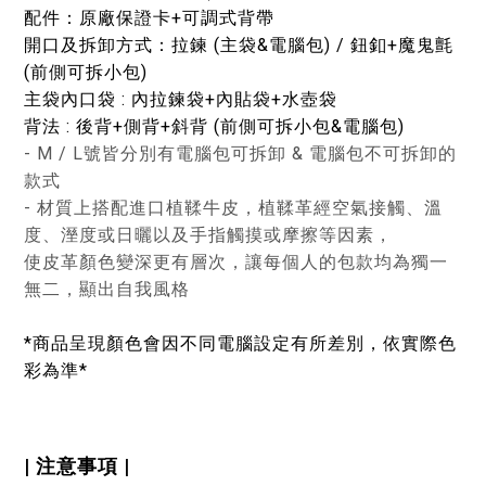
配件：原廠保證卡+可調式背帶
開口及拆卸方式：拉鍊 (主袋&電腦包) / 鈕釦+魔鬼氈
(前側可拆小包)
主袋內口袋 : 內拉鍊袋+內貼袋+水壺袋
背法 : 後背+側背+斜背 (前側可拆小包&電腦包)
- M / L號皆分別有電腦包可拆卸 & 電腦包不可拆卸的
款式
- 材質上搭配進口植鞣牛皮，植鞣革經空氣接觸、溫
度、溼度或日曬以及手指觸摸或摩擦等因素，
使皮革顏色變深更有層次，讓每個人的包款均為獨一
無二，顯出自我風格
*商品呈現顏色會因不同電腦設定有所差別，依實際色
彩為準*
| 注意事項 |