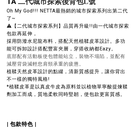
TA
二代城市探索後背包L號
Oh My God!!! NETTA最熱銷的城市探索系列出第二代
了~
⚠️【二代城市探索系列】品質再升級!!
由一代城市探索
包款再延伸，
採用防潑水尼龍布料，搭配天然植鞣皮革設計。多功
能可拆卸設計搭配豐富夾層，穿搭收納都Eazy。
底部配有活動板使包體能站立，裝物不塌陷，並配有
減壓背袋減輕您肩頸承重的疲憊。
植鞣天然皮革設計的點綴，清新質感提升，讓你背出
不一樣的獨特風格!
*植鞣皮革是以真皮牛皮為原料並以植物單寧酸提煉鞣
劑加工而成，質地柔軟同時堅韌，使包款更富質感。
| 包款特色 |