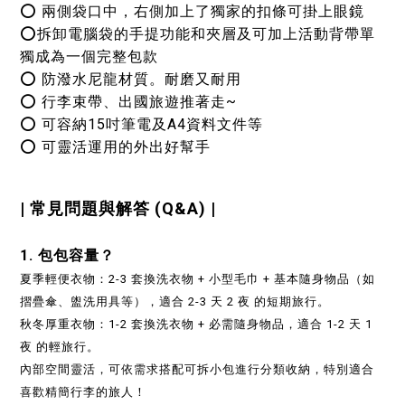
⭕
兩側袋口中，右側加上了獨家的扣條可掛上眼鏡
⭕
拆卸電腦袋的手提功能和夾層及可加上活動背帶單
獨成為一個完整包款
⭕ 防潑水尼龍材質。耐磨又耐用
⭕ 行李束帶、出國旅遊推著走~
⭕ 可容納15吋筆電及A4資料文件等
⭕ 可靈活運用的外出好幫手
| 常見問題與解答 (Q&A) |
1.
包包容量？
夏季輕便衣物：2-3 套換洗衣物 + 小型毛巾 + 基本隨身物品（如
摺疊傘、盥洗用具等），適合 2-3 天 2 夜 的短期旅行。
秋冬厚重衣物：1-2 套換洗衣物 + 必需隨身物品，適合 1-2 天 1
夜 的輕旅行。
內部空間靈活，可依需求搭配可拆小包進行分類收納，特別適合
喜歡精簡行李的旅人！