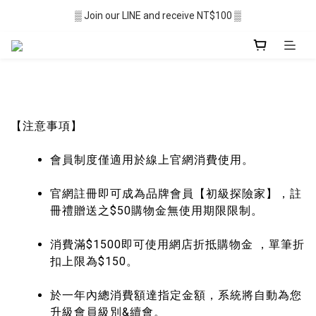
▒ Membership recruitment in progres ▒
▒ Join our LINE and receive NT$100 ▒
░  Free shipping $2,500+ ░
▒ Membership recruitment in progres ▒
【注意事項】
會員制度僅適用於線上官網消費使用。
官網註冊即可成為品牌會員【初級探險家】，註
冊禮贈送之$50購物金無使用期限限制。
消費滿$1500即可使用網店折抵購物金 ，單筆折
扣上限為$150。
於一年內總消費額達指定金額，系統將自動為您
升級會員級別&續會。