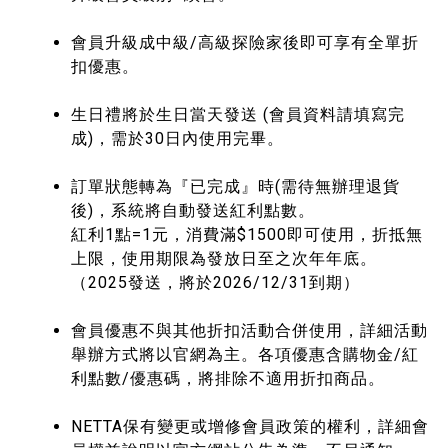
會員升級成中級/高級探險家後即可享有全單折
扣優惠。
生日禮將於生日當天發送 (會員資料請填寫完
成)，需於30日內使用完畢。
訂單狀態轉為『已完成』時(需待無辦理退貨
後)，系統將自動發送紅利點數。
紅利1點=1元，消費滿$1500即可使用，折抵無
上限，使用期限為發放日至之次年年底。
（2025發送，將於2026/12/31到期）
會員優惠不與其他折扣活動合併使用，
詳細活動
舉辦方式將以官網為主
。
各項優惠含購物金/紅
利點數/優惠碼，將排除不適用折扣商品。
NETTA保有變更或增修會員政策的權利，詳細會