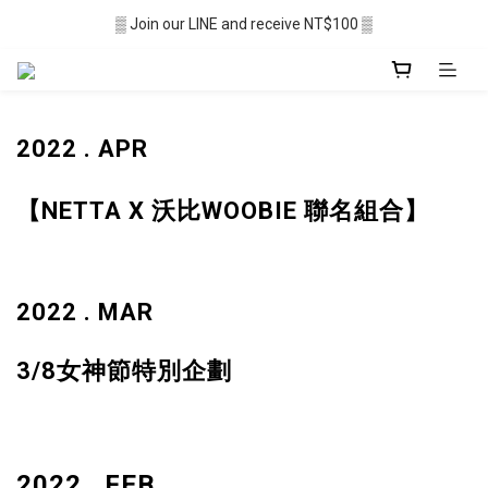
▒ Membership recruitment in progres ▒
▒ Join our LINE and receive NT$100 ▒
░  Free shipping $2,500+ ░
▒ Membership recruitment in progres ▒
2022 . APR
【NETTA X 沃比WOOBIE 聯名組合】
2022 . MAR
3/8女神節特別企劃
2022 . FEB