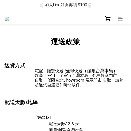
░  加入Line好友再領 $100 ░
░  新會員註冊送 $50 ░ 
░ 滿$2500免運🛒 ░
░  新會員註冊送 $50 ░ 
運送政策
送貨方式
宅配：順豐快遞 /全球快遞
（僅限台灣本島）
超商：7-11、全家（台灣本島、外島超商門市）
自取：僅限台北Showroom 展示門市 自取，請勿
超過您自選取件時間取件。
配送天數/地區
宅配到府
配送天數/ 2-3
天
適用地區/台灣本島