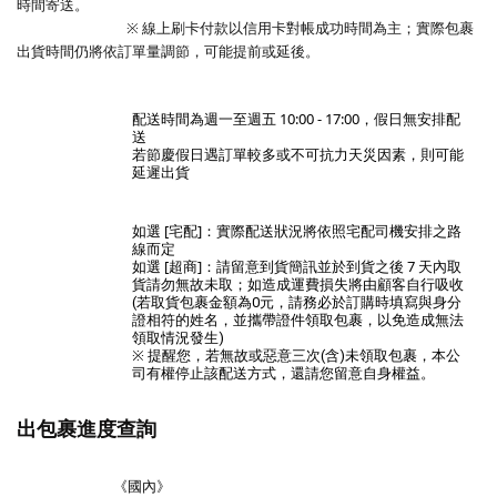
時間寄送。
※ 線上刷卡付款以信用卡對帳成功時間為主；實際包裹
出貨時間仍將依訂單量調節，可能提前或延後。
配送時間為
週一至週五 10:00 - 17:00，假日無安排配
送
若節慶假日遇訂單較多或不可抗力天災因素，則可能
延遲出貨
如選 [宅配]：實際配送狀況將依照宅配司機安排之路
線而定
如選 [超商]：請留意到貨簡訊並於到貨之後 7
天內取
貨請勿無故未取；如造成運費損失將由顧客自行吸收
(若取貨包裹金額為0元，請務必於訂購時填寫與身分
證相符的姓名，並攜帶證件領取包裹，以免造成無法
領取情況發生)
※ 提醒您，若無故或惡意三次(含)未領取包裹，本公
司有權停止該配送方式，還請您留意自身權益。
出包裹進度查詢
《國內》