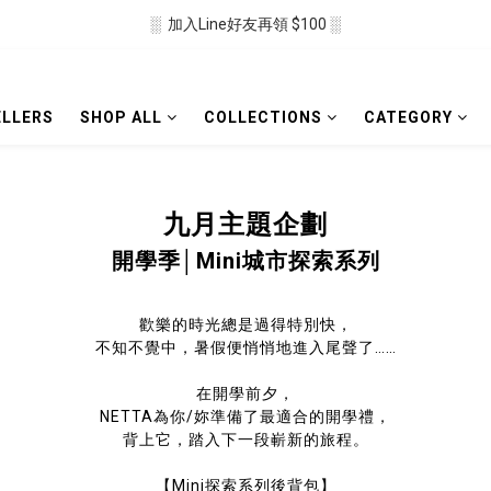
░  加入Line好友再領 $100 ░
░  新會員註冊送 $50 ░ 
░ 滿$2500免運🛒 ░
ELLERS
SHOP ALL
COLLECTIONS
CATEGORY
░  新會員註冊送 $50 ░ 
九月主題企劃
開學季│Mini城市探索系列
歡樂的時光總是過得特別快，
不知不覺中，暑假便悄悄地進入尾聲了……
在開學前夕，
NETTA為你/妳準備了最適合的開學禮，
背上它，踏入下一段嶄新的旅程。
【Mini探索系列後背包】