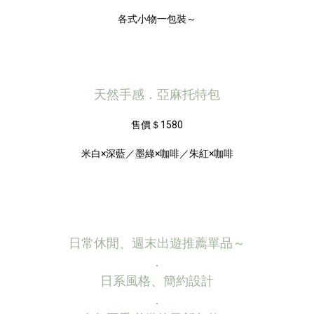
各式小物一包裝～
天然手感．亞麻托特包
售價＄1580
米白×深藍／墨綠×咖啡／朱紅×咖啡
日常休閒、週末出遊推薦單品～
．
日系風格、簡約設計
．