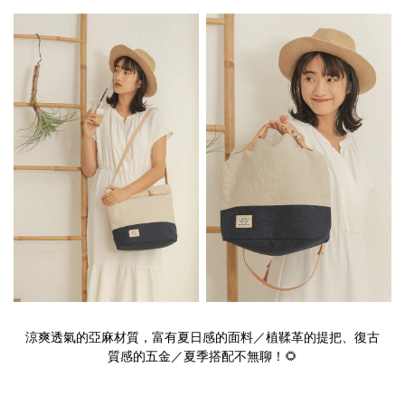
涼爽透氣的亞麻材質，富有夏日感的面料／植鞣革的提把、復古
質感的五金／夏季搭配不無聊！🌻