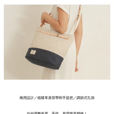
兩用設計／植鞣革肩背帶和手提把／調節式孔洞
自由調整長度，手提、肩背隨意變換！