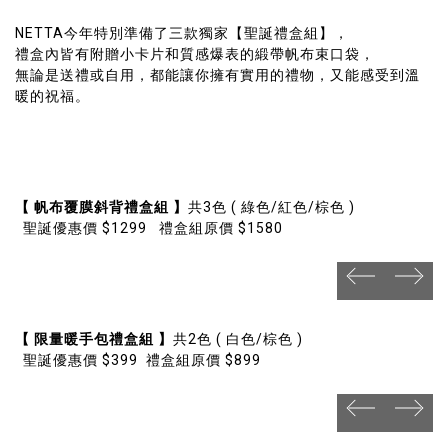
NETTA今年特別準備了三款獨家【聖誕禮盒組】，
禮盒內皆有附贈小卡片和質感爆表的緞帶帆布束口袋，
無論是送禮或自用，都能讓你擁有實用的禮物，又能感受到溫
暖的祝福。
【 帆布覆膜斜背禮盒組 】
共3色 ( 綠色/紅色/棕色 )
聖誕優惠價 $1299 禮盒組原價 $1580
prev
next
prev
next
【 限量暖手包禮盒組 】
共2色 ( 白色/棕色 )
聖誕優惠價 $399 禮盒組原價 $899
prev
next