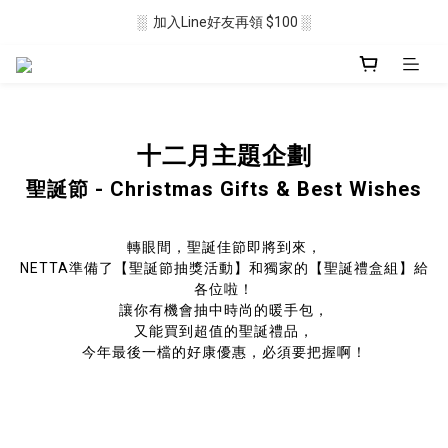
░  加入Line好友再領 $100 ░
░  新會員註冊送 $50 ░ 
░ 滿$2500免運🛒 ░
░  新會員註冊送 $50 ░ 
十二月主題企劃
聖誕節 -
Christmas Gifts & Best Wishes
轉眼間，聖誕佳節即將到來，
NETTA準備了【聖誕節抽獎活動】和獨家的【聖誕禮盒組】給
各位啦！
讓你有機會抽中時尚的暖手包，
又能買到超值的聖誕禮品，
今年最後一檔的好康優惠，必須要把握啊！