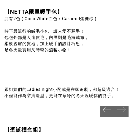
【
NETTA
限量暖手包】
共有2色 ( Coco White白色 / Caramel焦糖棕 )
時下最流行的絨毛小包，讓人愛不釋手！
包包外部是人造皮毛，內層則是毛海絨布，
柔軟親膚的質地，加上暖手的設計巧思，
是冬天最實用又時髦的溫暖小物！
跟姐妹們的Ladies night小酌或是在家追劇，都超級適合！
不僅能作為穿搭造型，更能在寒冷的冬天溫暖你的雙手。
prev
next
prev
next
【聖誕禮盒組】